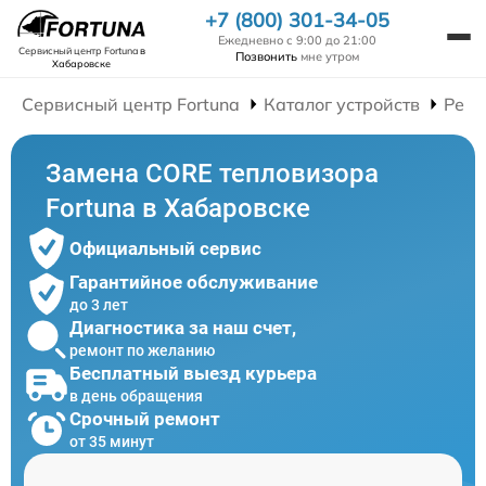
+7 (800) 301-34-05
Ежедневно с 9:00 до 21:00
Сервисный центр Fortuna
в
Позвонить
мне утром
Хабаровске
Сервисный центр Fortuna
Каталог устройств
Ремо
Замена CORE тепловизора
Fortuna в Хабаровске
Официальный сервис
Гарантийное обслуживание
до 3 лет
Диагностика за наш счет,
ремонт по желанию
Бесплатный выезд курьера
в день обращения
Срочный ремонт
от 35 минут