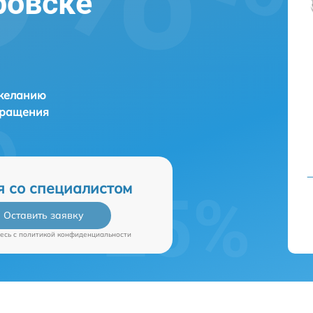
ровске
 желанию
бращения
я со специалистом
Оставить заявку
есь c
политикой конфиденциальности