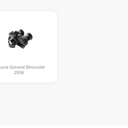
tuna General Binocular
25S6