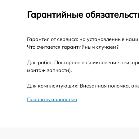
Ремонт датчика синхроимпульсов
Гарантийные обязательст
Калибровка и настройка тепловизора
Гарантия от сервиса: на установленные нами
Ремонт встроенного дальнометра и
Что считается гарантийным случаем?
других устройств
Для работ: Повторное возникновение неиспр
Замена микросхемы логики
монтаж запчасти).
Замена ключей управления
Для комплектующих: Внезапная поломка, отк
Ремонт цепи питания
Показать полностью
Замена USB порта
Замена процессора