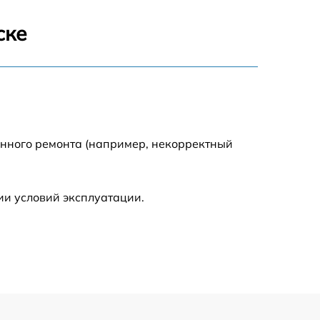
1600 р
ске
900 р
750 р
енного ремонта (например, некорректный
450 р
590 р
ии условий эксплуатации.
1200 р
650 р
850 р