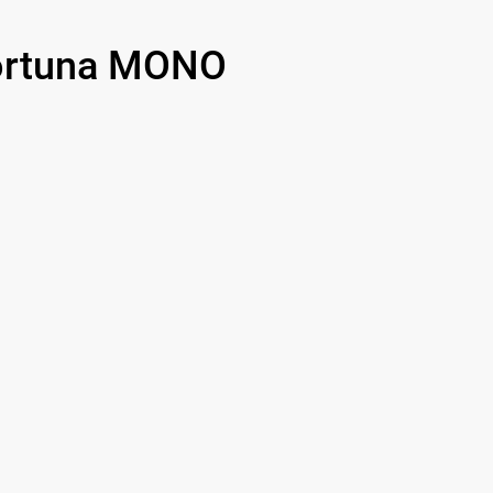
700 р
ortuna MONO
1500 р
750 р
450 р
750 р
850 р
850 р
650 р