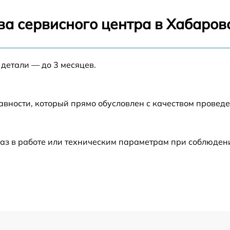
от 60 мин
ва сервисного центра в Хабаров
от 60 мин
 детали — до 3 месяцев.
от 60 мин
авности, который прямо обусловлен с качеством провед
от 60 мин
от 60 мин
аз в работе или техническим параметрам при соблюден
от 60 мин
от 60 мин
от 60 мин