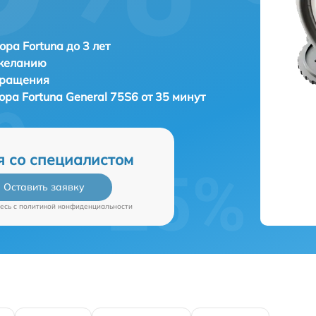
ора Fortuna до 3 лет
 желанию
бращения
зора
Fortuna General 75S6 от 35 минут
я со специалистом
Оставить заявку
есь c
политикой конфиденциальности