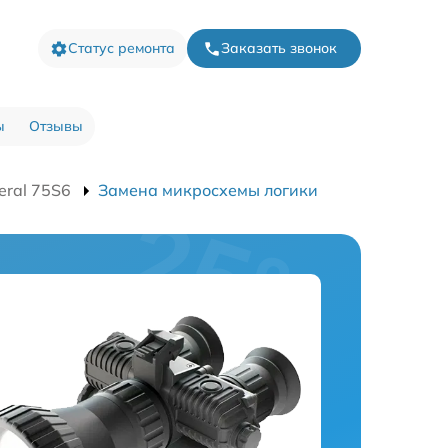
Статус ремонта
Заказать звонок
ы
Отзывы
eral 75S6
Замена микросхемы логики