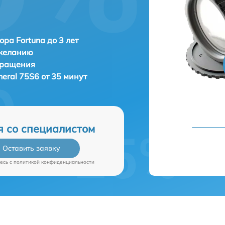
ора Fortuna до 3 лет
 желанию
бращения
neral 75S6 от 35 минут
я со специалистом
Оставить заявку
есь c
политикой конфиденциальности