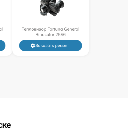
al
Тепловизор Fortuna General
Binocular 25S6
Заказать ремонт
ске