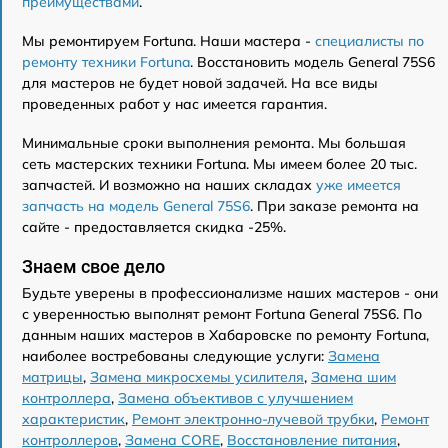
преимуществами
.
Мы ремонтируем Fortuna. Наши мастера -
специалисты по
ремонту техники Fortuna
. Восстановить модель General 75S6
для мастеров не будет новой задачей. На все виды
проведенных работ у нас имеется гарантия.
Минимальные сроки выполнения ремонта. Мы большая
сеть мастерских техники Fortuna. Мы имеем более 20 тыс.
запчастей. И возможно на наших складах
уже имеется
запчасть на модель General 75S6
. При заказе ремонта на
сайте - предоставляется скидка -25%.
Знаем свое дело
Будьте уверены в профессионализме наших мастеров - они
с уверенностью выполнят ремонт Fortuna General 75S6. По
данным наших мастеров в Хабаровске по ремонту Fortuna,
наиболее востребованы следующие услуги:
Замена
матрицы
,
Замена микросхемы усилителя
,
Замена шим
контроллера
,
Замена объективов с улучшением
характеристик
,
Ремонт электронно-лучевой трубки
,
Ремонт
контроллеров
,
Замена CORE
,
Восстановление питания
,