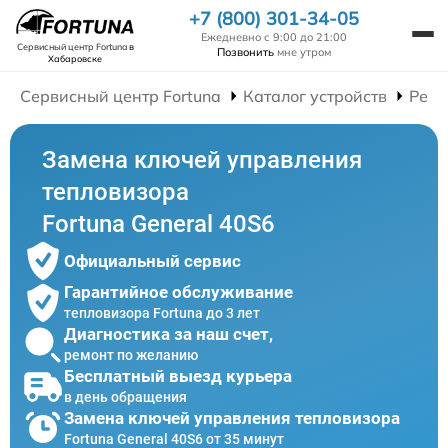
+7 (800) 301-34-05
Ежедневно с 9:00 до 21:00
Сервисный центр Fortuna
в
Позвонить
мне утром
Хабаровске
Сервисный центр Fortuna
Каталог устройств
Ремо
Замена ключей управления
тепловизора
Fortuna General 40S6
Официальный сервис
Гарантийное обслуживание
тепловизора Fortuna до 3 лет
Диагностика за наш счет,
ремонт по желанию
Бесплатный выезд курьера
в день обращения
Замена ключей управления тепловизора
Fortuna General 40S6 от 35 минут