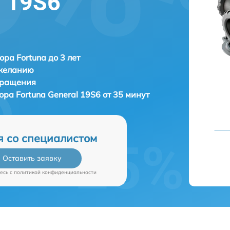
l 19S6
ора Fortuna до 3 лет
 желанию
бращения
зора
Fortuna General 19S6 от 35 минут
я со специалистом
Оставить заявку
есь c
политикой конфиденциальности