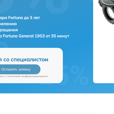
ора Fortuna до 3 лет
 желанию
бращения
ра
Fortuna General 19S3 от 35 минут
я со специалистом
Оставить заявку
есь c
политикой конфиденциальности