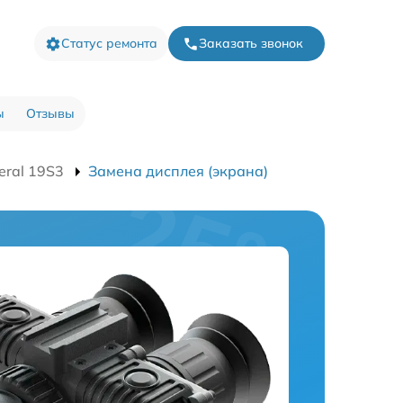
Статус ремонта
Заказать звонок
ы
Отзывы
eral 19S3
Замена дисплея (экрана)