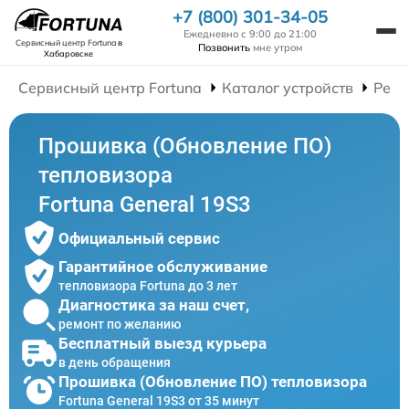
+7 (800) 301-34-05
Ежедневно с 9:00 до 21:00
Сервисный центр Fortuna
в
Позвонить
мне утром
Хабаровске
Сервисный центр Fortuna
Каталог устройств
Ремо
Прошивка (Обновление ПО)
тепловизора
Fortuna General 19S3
Официальный сервис
Гарантийное обслуживание
тепловизора Fortuna до 3 лет
Диагностика за наш счет,
ремонт по желанию
Бесплатный выезд курьера
в день обращения
Прошивка (Обновление ПО) тепловизора
Fortuna General 19S3 от 35 минут