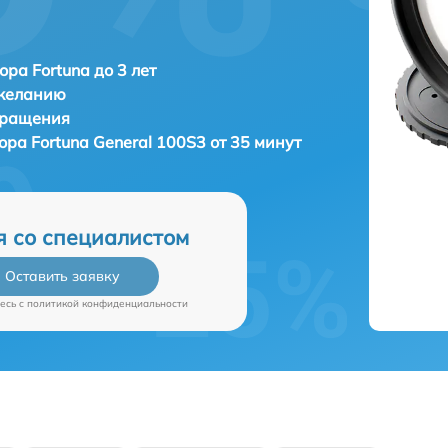
ора Fortuna до 3 лет
 желанию
бращения
зора
Fortuna General 100S3 от 35 минут
я со специалистом
Оставить заявку
есь c
политикой конфиденциальности