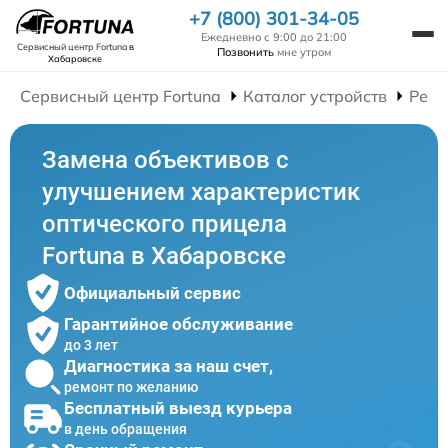
+7 (800) 301-34-05
Ежедневно с 9:00 до 21:00
Сервисный центр Fortuna
в
Позвонить
мне утром
Хабаровске
Сервисный центр Fortuna
Каталог устройств
Ремо
Замена объективов с
улучшением характеристик
оптического прицела
Fortuna в Хабаровске
Официальный сервис
Гарантийное обслуживание
до 3 лет
Диагностика за наш счет,
ремонт по желанию
Бесплатный выезд курьера
в день обращения