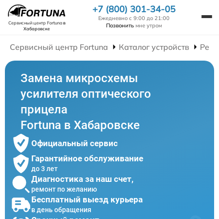
+7 (800) 301-34-05
Ежедневно с 9:00 до 21:00
Сервисный центр Fortuna
в
Позвонить
мне утром
Хабаровске
Сервисный центр Fortuna
Каталог устройств
Ремо
Замена микросхемы
усилителя оптического
прицела
Fortuna в Хабаровске
Официальный сервис
Гарантийное обслуживание
до 3 лет
Диагностика за наш счет,
ремонт по желанию
Бесплатный выезд курьера
в день обращения