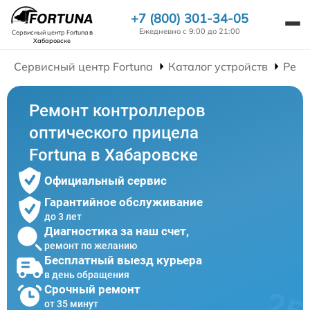
+7 (800) 301-34-05
Ежедневно с 9:00 до 21:00
Сервисный центр Fortuna
в
Хабаровске
Сервисный центр Fortuna
Каталог устройств
Ремо
Ремонт контроллеров
оптического прицела
Fortuna в Хабаровске
Официальный сервис
Гарантийное обслуживание
до 3 лет
Диагностика за наш счет,
ремонт по желанию
Бесплатный выезд курьера
в день обращения
Срочный ремонт
от 35 минут