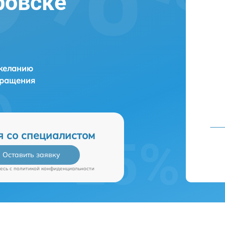
ровске
 желанию
бращения
я со специалистом
Оставить заявку
есь c
политикой конфиденциальности