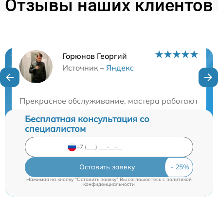
Отзывы наших клиентов
Горюнов Георгий
Нужна консультация?
Источник –
Яндекс
Закажите бесплатную консультацию
Прекрасное обслуживание, мастера работают опер
Бесплатная консультация со
специалистом
Оставить заявку
Нажимая на кнопку "Оставить заявку" Вы соглашаетесь c
политикой
конфиденциальности